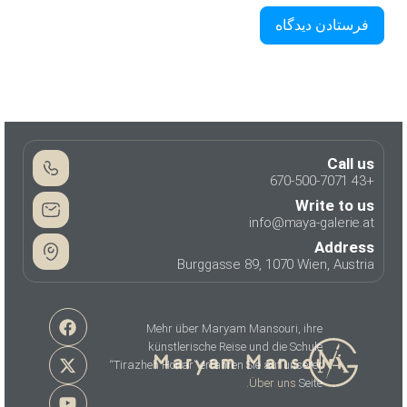
Call us
+43 670-500-7071
Write to us
info@maya-galerie.at
Address
Burggasse 89, 1070 Wien, Austria
Mehr über Maryam Mansouri, ihre
künstlerische Reise und die Schule
“Tirazheh Honar” erfahren Sie auf unserer
Über uns
Seite.