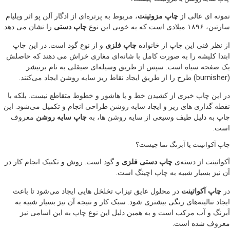
نمونه ای عالی از
چاپ مزوتینت
، مربوط به پرتره‌ای از ادگار آلن پو اثر ویلیام
سارتین، ۱۸۹۶ میلادی است که به خوبی این نوع
چاپ دستی
را نشان می دهد.
از نظر فنی این چاپ از خانواده
چاپ فلزی
و از نوع گود است. در این چاپ
ابتدا کلیشه را به صورت کامل با شانه‌ای مغاری خراش می دهند که حاصلش
یک صفحه سیاه است. سپس از طریق وسیله‌ای صیقلی به نام برنیشر
(burnisher) طرح را از طریق ایجاد نقاط ریز سایه روشن ایجاد می‌کنند.
در این چاپ خبری از کشیدن خط و یا هاشور و خطوط متقاطع نیست. بلکه با
نقطه گذاری های ریز و ایجاد سایه روشن طراحی انجام و تکمیل می‌شود. این
چاپ به دلیل طیف وسیعی از سایه روشن ها، به
چاپ سایه روشن
معروف
است.
چاپ آکواتینت یا آبرنگ نما چیست؟
آکواتینت از دسته‌ی
چاپ دستی فلزی
و گود است. روش و تکنیک انجام کار در
آن نیز بسیار شبیه به چاپ اچینگ است.
در
چاپ آکواتینت
در محلول عایق تیزاب تخلخل هایی ایجاد می‌شود تا باعث
ایجاد تنالیته‌های رنگی بیشتری شود. سبک کار و نتیجه آن نیز بسیار شبیه به
آبرنگ و آب مرکب است و به همین دلیل این نوع چاپ به این اسامی نیز
معروف شده است.