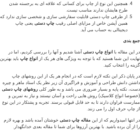
همچنین این نوع از چاپ برای کسانی که علاقه ای به برجسته شدن
طرح هایشان ندارند مناسب نیست.
از طرفی چاپ دستی قابلیت سفارشی سازی و شخصی سازی ندارد که
همین آپشن خاص از مزایای اصلی رقیب
چاپ دستی
یعنی چاپ
دیجیتالی به حساب می آید.
جمع بندی
در این مقاله با
انواع چاپ دستی
آشنا شدیم و آنها را بررسی کردیم، اما در
نهایت این شما هستید که با توجه به ویژگی های هر یک از
انواع چاپ
باید بهترین
گزینه را انتخاب کنید.
در پایان ذکر این نکته لازم است که در انجام هر یک از این روشهای چاپ
داشتن دانش طراحی و آموزش و فراگیری آن زیر نظر یک استاد ماهر و چیره
دست، نکته پایه و بسیار ضروری می باشد و به طور کلی
روشهای چاپ دستی
(خصوصا انواع کلاسیک) روش هایی راحت و آسان نیستند و نیاز به تمرین و
ممارست فراوان دارند تا به حد قابل قبولی برسند. تجربه و پشتکار در این نوع
از چاپ حرف اول را می زنند.
در انتها امیدواریم که از این
مقاله چاپ دستی
خوشتان آمده باشد و بهره لازم
را از آن برده باشید. با بهترین آرزوها برای شما تا مقاله بعدی خدانگهدار.