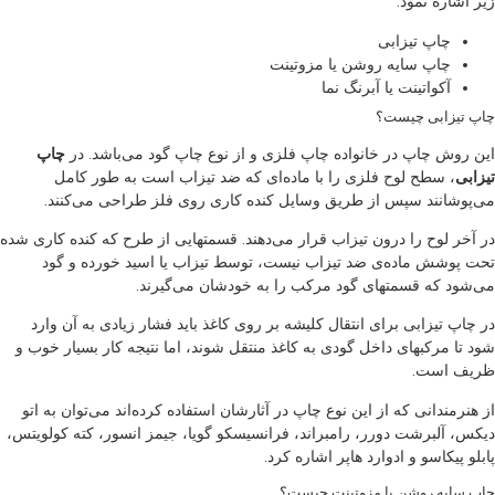
زیر اشاره نمود:
چاپ تیزابی
چاپ سایه روشن یا مزوتینت
آکواتینت یا آبرنگ نما
چاپ تیزابی چیست؟
این روش چاپ در خانواده چاپ فلزی و از نوع چاپ گود می‌باشد. در
چاپ
تیزابی
، سطح لوح فلزی را با ماده‌ای که ضد تیزاب است به طور کامل
می‌پوشانند سپس از طریق وسایل کنده کاری روی فلز طراحی می‌کنند.
در آخر لوح را درون تیزاب قرار می‌دهند. قسمتهایی از طرح که کنده کاری شده
تحت پوشش ماده‌ی ضد تیزاب نیست، توسط تیزاب یا اسید خورده و گود
می‌شود که قسمتهای گود مرکب را به خودشان می‌گیرند.
در چاپ تیزابی برای انتقال کلیشه بر روی کاغذ باید فشار زیادی به آن وارد
شود تا مرکبهای داخل گودی به کاغذ منتقل شوند، اما نتیجه کار بسیار خوب و
ظریف است.
از هنرمندانی که از این نوع چاپ در آثارشان استفاده کرده‌اند می‌توان به اتو
دیکس، آلبرشت دورر، رامبراند، فرانسیسکو گویا، جیمز انسور، کته کولویتس،
پابلو پیکاسو و ادوارد هاپر اشاره کرد.
چاپ سایه روشن یا مزوتینت چیست؟