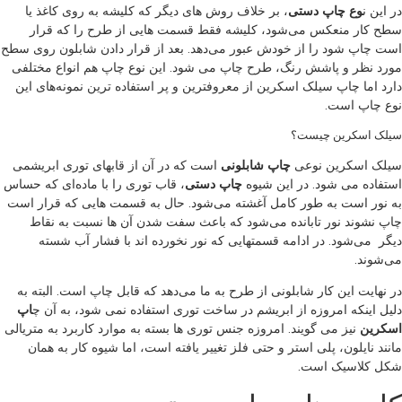
در این ن
وع چاپ دستی
، بر خلاف روش های دیگر که کلیشه به روی کاغذ یا
سطح کار منعکس می‌شود، کلیشه فقط قسمت هایی از طرح را که قرار
است چاپ شود را از خودش عبور می‌دهد. بعد از قرار دادن شابلون روی سطح
مورد نظر و پاشش رنگ، طرح چاپ می شود. این نوع چاپ هم انواع مختلفی
دارد اما چاپ سیلک اسکرین از معروفترین و پر استفاده ترین نمونه‌های این
نوع چاپ است.
سیلک اسکرین چیست؟
سیلک اسکرین نوعی
چاپ شابلونی‌
است که در آن از قابهای توری‌ ابریشمی
استفاده می شود. در این شیوه
چاپ دستی
، قاب توری را با ماده‌ای که حساس
به نور است به طور کامل آغشته می‌شود. حال به قسمت هایی که قرار است
چاپ نشوند نور تابانده می‌شود که باعث سفت شدن آن ها نسبت به نقاط
دیگر می‌شود. در ادامه قسمتهایی که نور نخورده اند با فشار آب شسته
می‌شوند.
در نهایت این کار شابلونی از طرح به ما می‌دهد که قابل چاپ است. البته به
دلیل اینکه امروزه از ابریشم در ساخت توری استفاده نمی شود، به آن چ
اپ
اسکرین
نیز می گویند. امروزه جنس توری ها بسته به موارد کاربرد به متریالی
مانند نایلون، پلی استر و حتی فلز تغییر یافته است، اما شیوه کار به همان
شکل کلاسیک است.