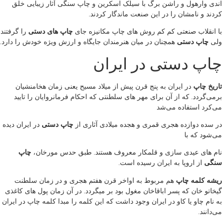
اندی وارهول و راشن برگ با سیلک اسکرین و چاپ سنگی آثار زیبایی خلق
کردند و نامشان را در این صنعت ماندگار کردند.
با انقلاب صنعتی کم کم روش های چاپ مکانیزه جای
چاپ های دستی
را گرفتند
ولی
چاپ دستی
همچنان در میان هنرمندان جایگاه و ارزش ویژه خودش را دارد.
چاپ دستی در ایران
تاریخ چاپ
در ایران به پنج قرن پیش از میلاد مسیح یعنی زمان هخامنشیان
برمی‌گردد. که از آن برای مهر های سلطنتی که احکام فرمانروایان را تایید
می‌کرد استفاده می‌شد
در سده دوازده هجری قمری و هجده میلادی آثاری از
چاپ دستی
در ایران دیده
می‌شود که با
نام های عیدی سازی و قلمکار معروف هستند. طبق حدس مورخان،
چاپ
سنگی
از اروپا به ایران رسیده است.
ریشه کلمه چاپ
هم مربوط به اواخر قرن هفتم هجری و در زمان سلطنت
گیخاتو خان که پسر اباقاخان مغول بود بر میگردد. در آن زمان پول های کاغذی
به نام چاو یا کاو در ایران وجود داشت که این کلمه را مبدا کلمه چاپ در ایران
می‌دانند.