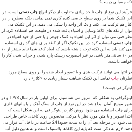
تکه چسبانی چیست؟
فرآیند این نوع از چاپ تا حد زیادی متفاوت از دیگر
انواع چاپ دستی
است، در
این تکنیک شما بر روی سطح خاصی کنده کاری نمی نمایید، بلکه سطوح را در
کنار هم ترکیب می کنید و یک اثر واحد را شکل می دهید. در این تکنیک می
توان از تکه های کاغذ وسایل و اشیاء یافت شده در طبیعت هم استفاده کرد. از
نظر فنی می توان از اثر این اشیاء به کمک جوهر و یا حتی از خود اشیاء در
چاپ دستی
استفاده کرد. در این تکنیک اگر از کاغذ برای جای گذاری استفاده
می کنید باید به این نکته توجه داشته باشید که ابعاد کاغذ شما نباید بیشتر از ۱۰
در ۱۰ سانتی‌متر باشد، در غیر اینصورت ریسک پاره شدن و خراب شدن کار را
خواهید داشت.
در انتها می توانید ترکیب بندی و یا تصویر ایجاد شده را بر روی سطح مورد
نظرتان
چاپ
نمایید. این تکنیک شباهت بسیار زیادی به «کلاژ» دارد.
لیتوگرافی چیست؟
لیتوگرافی به شکلی که امروز می شناسیم، برای اولین بار در سال 1798 و در
شهر مونیخ آلمان ابداع شد. در این نوع از چاپ از سنگ آهک و یا پالتهای فلزی
برای چاپ استفاده می شود. روش کار در لیتوگرافی به این شکل است که
ابتدا تصویر و یا متن مورد نظر با مرکبی مخصوص روی کاغذی خاص طراحی
می شود. در مرحله بعد آن را به مدت حدودا 24 ساعت در داخل آب قرار می
دهند. لازم به ذکر است که پایه این کاغذها پلاستیک است و به همین دلیل آب