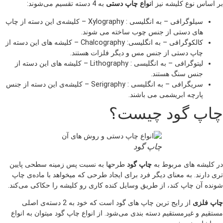
بر اساس نوع کلیشه نیز ا
نواع چاپ دستی
به 4 دسته تقسیم می‌شوند:
سیلوگرافی – به انگلیسی : Xylography – کلیشه‌ی این دسته از چاپ
های دستی از جنس چوب ساخته می شوند.
کالکوگرافی – به انگلیسی: Chalcography – کلیشه‌ های این دسته از
چاپ دستی از جنس مس و دیگر فلزات هستند.
لیتوگرافی – به انگلیسی : Lithography – کلیشه‌ های این دسته از
جنس سنگ هستند.
سریگرافی – به انگلیسی : Serigraphy – کلیشه‌ی این دسته از جنس
پارچه ابریشمی می باشند.
چاپ گود چیست؟
چاپ گود
در کلیشه‌ های مربوط به
چاپ گود
طرحها به نسبت پس زمینه سطحی پایین
تری دارند. به معنای دیگر فرد برای ایجاد طرحی که میخواهد با ماده‌ی چاپ
شونده آن چاپ کند، از طریق وسایل کنده کاری رو کلیشه را حکاکی می‌کند.
چاپ فلزی
از رایج ترین چاپ های گود است که خود به 2 دسته‌ی اصلی
مستقیم و غیرمستقیم دسته بندی می‌شود. از انواع چاپ گود میتوان به انواع