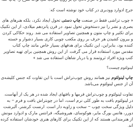
جرج ادوارد وودبری در کتاب خود نوشته است که:
« چوب تراشی فقط در صنعت
چاپ دستی
تحول ایجاد نکرد، بلکه هنرهای های
بصری و نشر را نیز دستخوش تحول نمود. در قرن پانزدهم میلادی، از این تکنیک
برای تکثیر و چاپ متون و همچنین تصاویر استفاده می شد. روند حکاکی کردن
و بیرون کشیدن هر حرف بر روی مکعب چوبی کاری بسیار دشوار و خسته
کننده بود، بنابراین، این تکنیک برای هدفهای بسیار خاص مانند چاپ کتاب
مقدس مورد استفاده قرار می گرفت. از این روش همچنین برای تهیه تصاویر
کتب ویژه افراد ثروتمند و یا دربار شاهان استفاده می شد »
لینولئوم چیست؟
چاپ لینولئوم
نیز همانند روش چوب‌تراش است با این تفاوت که جنس کلیشه‌ی
آن از جنس لینولئوم می‌باشد.
تفاوت لینولئوم و چوب‌تراش فرمها و بافتهای ایجاد شده در هر یک از آنهاست.
در لینولئوم بافت به طور کلی نرم است، اما در چوبتراش بافت و فرم – به
دلیل ویژگی سخت چوب – سخت و زاویه دار است. ارنست کرشنر، آلبرشت
دورر، هانس بورگ مایر، هوکوسای، هیروشیگه، فرانتس مارک و ادوارد مونش
از هنرمندانی هستند که از این تکنیک برای کارهای هنری خودشان استفاده کرده
اند.