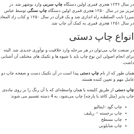
در سال ۱۲۳۶ هجری قمری اولین دستگاه
چاپ سربی
وارد بوشهر شد. در
تبریز نیز در سال ۱۲۵۰ هجری قمری اولین دستگاه
چاپ سنگی
توسط عباس
میرزا نایب السلطنه راه اندازی شد و یک قرآن در سال ۱۲۵۰ و کتاب زاد المعاد
در سال ۱۲۵۱ هجری قمری به کمک آن چاپ شد.
انواع چاپ دستی
در صنعت چاپ می‌توان در هر مرحله وارد خلاقیت و نوآوری جدیدی شد. البته
برای انجام اصولی این نوع چاپ باید با شیوه ها و تکنیک های مختلف آن آشنایی
داشت.
همان طور که از نام
چاپ دستی
پیدا است در آن تکنیک دست و صفحه چاپ دو
عامل مهم و تعیین کننده هستند.
چاپ دستی
از طریق کلیشه یا همان واسطه‌ای که با آن رنگ را بر روی ماده‌‌ی
چاپ پذیر (مثل کاغذ یا پارچه) چاپ می‌شود، به 4 دسته تقسیم می شوند:
چاپ گود -اینتالیو
چاپ برجسته – ریلیف
چاپ مسطح
چاپ شابلونی