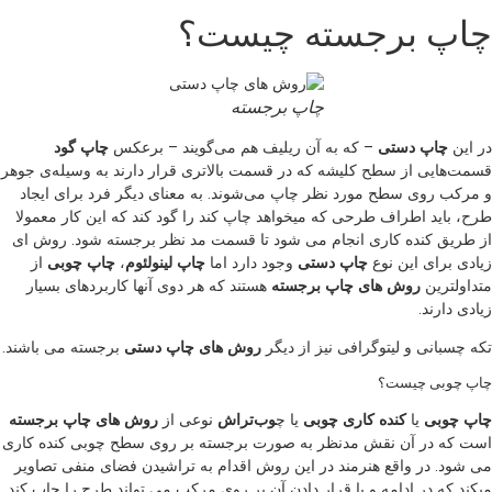
چاپ برجسته چیست؟
چاپ برجسته
در این
چاپ دستی
– که به آن ریلیف هم می‌گویند – برعکس
چاپ گود
قسمت‌هایی از سطح کلیشه که در قسمت بالاتری قرار دارند به وسیله‌ی جوهر
و مرکب روی سطح مورد نظر چاپ ‌می‌شوند. به معنای دیگر فرد برای ایجاد
طرح، باید اطراف طرحی که میخواهد چاپ کند را گود کند که این کار معمولا
از طریق کنده کاری انجام می شود تا قسمت مد نظر برجسته شود. روش ای
زیادی برای این نوع
چاپ دستی
وجود دارد اما
چاپ لینولئوم
،
چاپ چوبی
از
متداولترین
روش های چاپ برجسته
هستند که هر دوی آنها کاربردهای بسیار
زیادی دارند.
تکه چسبانی و لیتوگرافی نیز از دیگر
روش های چاپ دستی
برجسته می باشند.
چاپ چوبی چیست؟
چاپ چوبی
یا
کنده کاری چوبی
یا چ
وب‌تراش
نوعی از
روش های چاپ برجسته
است که در آن نقش مدنظر به صورت برجسته بر روی سطح چوبی کنده کاری
می شود. در واقع هنرمند در این روش اقدام به تراشیدن فضای منفی تصاویر
میکند که در ادامه و با قرار دادن آن بر روی مرکب می تواند طرح را چاپ کند.