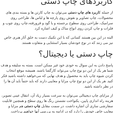
کاربردهای چاپ دستی
از جمله ک
اربرد های چاپ دستی
می‌توان به چاپ کارتن ها و بسته بندی های
محصولات، چاپ تصاویر و نقوش روی پارچه ها و لباس ها، طراحی روی
سرامیک، طراحی روی سطوح برجسته و یا گود و فرورفته،چاپ روی چوب و
فلزات و چاپ کردن روی انواع ساک و کیف اشاره کرد.
البته در این بین هستند کسانی که با این تکنیک دست به خلق آثار هنری خاص
نیز می زنند که در نوع خودشان بسیار استثنایی و متفاوت هستند.
چاپ دستی یا دیجیتال؟
پاسخ دادن به این سوال به خودی خود غیر ممکن است. بسته به سلیقه و هدف
شما هر یک از این دو نوع چاپ می‌تواند کارگشا باشند. همیشه موقع انتخاب
کردن شیوه چاپ باید به محصول و هدف نهایی که می‌خواهید داشته باشید فکر
کنید. هر یک از این دو نوع چاپ مزایا و معایبی دارند که باید حتماً باید آن ها را
در نظر داشته باشید.
از مزایای چاپ دیجیتالی می‌توان به سرعت بسیار زیاد آن، انتقال عینی تصویر،
هزینه راه اندازی پایین، یکنواخت نشستن رنگ ها روی سطح و همچنین قابلیت
سفارشی سازی آن اشاره داشت. در سمت مقابل
چاپ دستی
هم مزایا و
معایب خاص خودش را دارد که در ادامه به بررسی آنها خواهیم پرداخت.