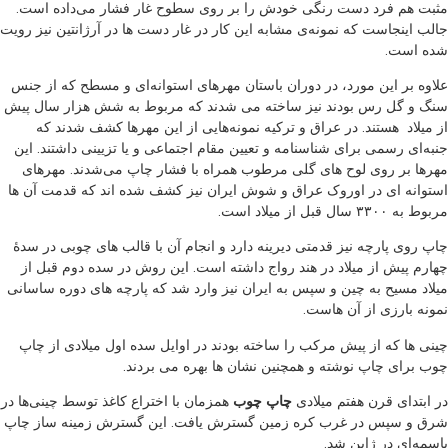
مثبت هم فرد دست رنگی خودش را بر روی سطوح غار فشار می‌داده است.
جالب اینجاست که نمونه‌ی مشابه این کار در غار دست ها در آرژانتین نیز رویت
شده است.
علاوه بر این مورد، در دوران باستان مهرهای استوانه‌‌ای و مسطح که از جنس
سنگ و گل رس بودند نیز ساخته می شدند که مربوط به شش هزار سال پيش
از ميلاد هستند. در عراق و ترکیه نمونه‌هایی از این مهرها کشف شدند که
جنبه‌ای رسمی برای شناسنامه و تعیین مقام اجتماعی و یا تزیینی داشتند. این
مهرها بر روی لوح های گلی مرطوب همراه با فشار چاپ می‌شدند. مهرهای
استوانه ای در اوروک عراق و شوش ايران نیز کشف شده اند که قدمت آن ها
مربوط به ٣٣٠٠ سال قبل از ميلاد است.
چاپ روی پارچه نیز قدمتی دیرینه دارد و انجام آن با قالب های چوبی در سدۀ
چهارم پيش از ميلاد در هند رواج داشته است. اين روش در سده دوم قبل از
ميلاد مسیح به چين و سپس به ايران نیز وارد شد که پارچه های دوره ساسانی
نمونه بارزی از آن هاست.
چینی ها که از پیش مرکب را ساخته بودند در اوایل سده اول میلادی از چاپ
چوب برای چاپ نوشته و همچنین نشان ها بهره می بردند.
در ابتدای قرن هفتم میلادی
چاپ چوب
همزمان با اختراع کاغذ توسط چینی‌ها در
شرق و سپس در غرب کره زمین گسترش یافت. این گسترش زمینه ساز چاپ
باسمه‌ای در ژاپن شد.