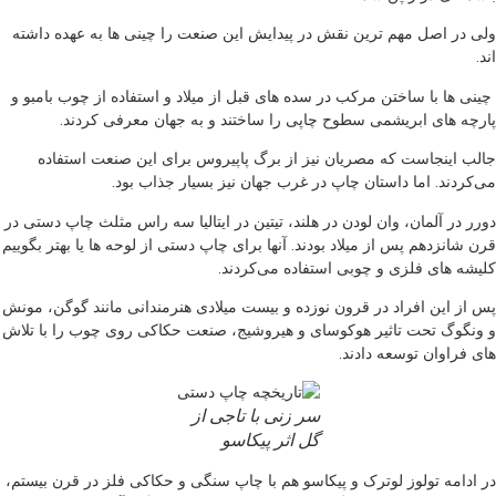
ولی در اصل مهم ترین نقش در پیدایش این صنعت را چینی ها به عهده داشته
اند.
چینی ها با ساختن مرکب در سده های قبل از میلاد و استفاده از چوب بامبو و
پارچه های ابریشمی سطوح چاپی را ساختند و به جهان معرفی کردند.
جالب اینجاست که مصریان نیز از برگ پاپیروس برای این صنعت استفاده
می‌کردند. اما داستان چاپ در غرب جهان نیز بسیار جذاب بود.
دورر در آلمان، وان لودن در هلند، تیتین در ایتالیا سه راس مثلث چاپ دستی در
قرن شانزدهم پس از میلاد بودند. آنها برای چاپ دستی از لوحه ها یا بهتر بگوییم
کلیشه های فلزی و چوبی استفاده می‌کردند.
پس از این افراد در قرون نوزده و بیست میلادی هنرمندانی مانند گوگن، مونش
و ونگوگ تحت تاثیر هوکوسای و هیروشیج، صنعت حکاکی روی چوب را با تلاش
های فراوان توسعه دادند.
سر زنی با تاجی از
گل اثر پیکاسو
در ادامه تولوز لوترک و پیکاسو هم با چاپ سنگی و حکاکی فلز در قرن بیستم،