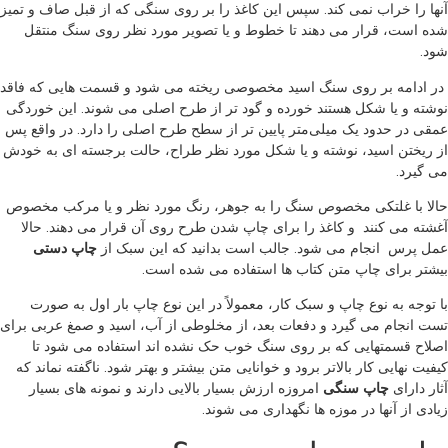
آنها را خراب نمی کند. سپس این کاغذ را بر روی سنگی که از قبل صاف و تمیز
شده است، قرار می دهند تا خطوط و یا تصویر مورد نظر روی سنگ منتقل
شود.
در ادامه بر روی سنگ اسید مخصوصی ریخته می شود و قسمت هایی که فاقد
نوشته و یا شکل هستند خورده و گود تر از طرح اصلی می شوند. این خوردگی
عمقی در حدود یک میلی‌متر پایین تر از سطح طرح اصلی را دارد. در واقع پس
از ریختن اسید، نوشته و یا شکل مورد نظر طراح، حالت برجسته ای به خودش
می گیرد.
حالا با غلتکی مخصوص سنگ را به جوهر، رنگ مورد نظر و یا مرکب مخصوص
آغشته می کنند و کاغذ را برای چاپ شدن طرح روی آن قرار می دهند. حالا
عمل پرس انجام می شود. جالب است بدانید که این سبک از
چاپ دستی
بیشتر برای چاپ متن کتاب ها استفاده می شده است.
با توجه به نوع چاپ و سبک کار، معمولاً در این نوع چاپ بار اول به صورت
تست انجام می گیرد و دفعات بعد، از مخلوطی از آب، اسید و صمغ عربی برای
اصلاح قسمتهایی که بر روی سنگ خوب حک نشده اند استفاده می شود تا
کیفیت نهایی کار بالاتر برود و خوانایی متن بیشتر و بهتر شود. ناگفته نماند که
آثار دارای
چاپ سنگی
امروزه ارزش بسیار بالایی دارند و نمونه های بسیار
زیادی از آنها در موزه ها نگهداری می شوند.