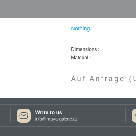
Nothing
Dimensions :
Material :
Auf Anfrage 
Write to us
info@maya-galerie.at