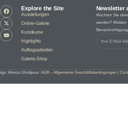
Explore the Site
Newsletter 
Ausstellungen
Möchten Sie über
werden? Melden S
Online-Galerie
Benachrichtigung 
Kunstkurse
Highlights
Auftragsarbeiten
Galerie-Shop
gn: Alireza Gholipour.
AGB – Allgemeine Geschäftsbedingungen
|
Coo