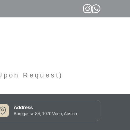
(Upon Request)
Address
Burggasse 89, 1070 Wien, Austria