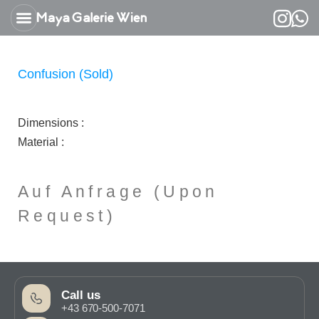
about Maryam Mansouri
Confusion (sold)
Dimensions :
Material :
Auf Anfrage (Upon
Request)
Call us
+43 670-500-7071