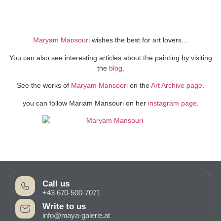
Maryam Mansouri
wishes the best for art lovers…
You can also see interesting articles about the painting by visiting
the
blog
.
See the works of
Maryam Mansoori
on the
Art Archive page
.
you can follow Mariam Mansouri on her
instagram page
.
Call us
+43 670-500-7071
Write to us
info@maya-galerie.at