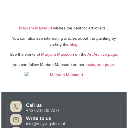
Maryam Mansouri
wishes the best for art lovers…
You can also see interesting articles about the painting by
visiting the
blog
.
See the works of
Maryam Mansoori
on the
Art Archive page
.
you can follow Mariam Mansouri on her
instagram page
.
Call us
+43 670-500-7071
Write to us
info@maya-galerie.at