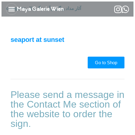
category: آثار مداد رنگی و آب رنگ رئال
Kontaktiere uns
Über Maryam Mansouri
seaport at sunset
Go to Shop
Please send a message in
the Contact Me section of
the website to order the
sign.