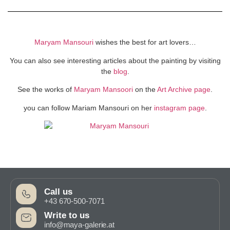
Maryam Mansouri
wishes the best for art lovers…
You can also see interesting articles about the painting by visiting
the
blog
.
See the works of
Maryam Mansoori
on the
Art Archive page
.
you can follow Mariam Mansouri on her
instagram page
.
Call us
+43 670-500-7071
Write to us
info@maya-galerie.at